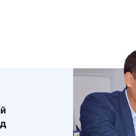
ый
зд