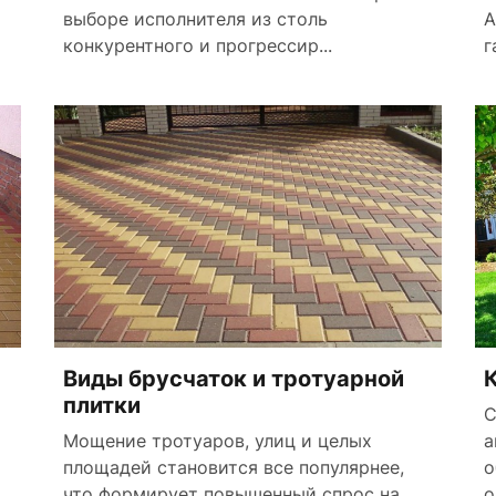
выборе исполнителя из столь
А
конкурентного и прогрессир...
г
Виды брусчаток и тротуарной
К
плитки
С
Мощение тротуаров, улиц и целых
а
площадей становится все популярнее,
о
что формирует повышенный спрос на
о