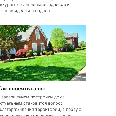
ккуратные линии палисадников и
азонов идеально подчер...
ак посеять газон
 завершением постройки дома
ктуальным становится вопрос
благораживания территории, в первую
чередь — окультуривание газонов.